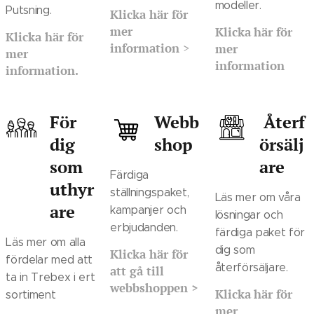
modeller.
Putsning.
K
licka här för
mer
Klicka
här för
Klicka här för
information
>
mer
mer
information
information.
För
Webb
Återf
dig
shop
örsälj
som
are
Färdiga
uthyr
ställningspaket,
Läs mer om våra
are
kampanjer och
lösningar och
erbjudanden.
färdiga paket för
Läs mer om alla
dig som
Kl
icka här för
fördelar med att
återförsäljare.
att gå till
ta in Trebex i ert
webbshoppen >
Klicka
här för
sortiment
mer