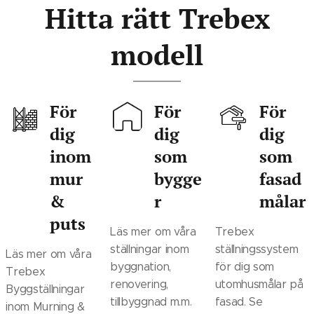
Hitta rätt Trebex
modell
För
För
F
ör
dig
dig
dig
inom
som
som
mur
bygge
fasad
&
r
målar
puts
Läs mer om våra
Trebex
ställningar inom
ställningssystem
Läs mer om våra
byggnation,
för dig som
Trebex
renovering,
utomhusmålar på
Byggställningar
tillbyggnad m.m.
fasad. Se
inom Murning &