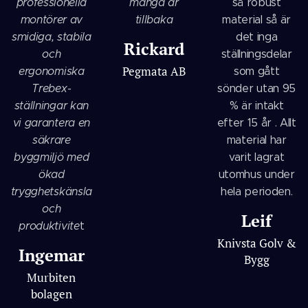
professionella
många år
så robust
montörer av
tillbaka
material så är
smidiga, stabila
det inga
Rickard
och
ställningsdelar
Pegmata AB
ergonomiska
som gått
Trebex-
sönder utan 95
ställningar kan
% är intakt
vi garantera en
efter 15 år . Allt
säkrare
material har
byggmiljö med
varit lagrat
ökad
utomhus under
trygghetskänsla
hela perioden.
och
Leif
produktivite
t
Knivsta Golv &
Ingemar
Bygg
Murbiten
bolagen