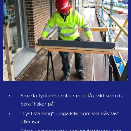
Smarta fyrkantsprofiler med låg vikt som du
bara "hakar på"
"Tyst ställning" = inga kilar som ska slås fast
eller isär