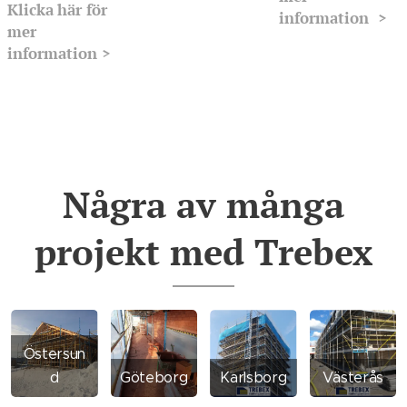
Klicka
här för
information >
mer
information >
Några av många
projekt med Trebex
Östersun
d
Göteborg
Karlsborg
Västerås