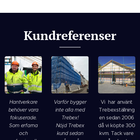
Kundreferenser
Hantverkare
Varför bygger
Vi har använt
behöver vara
inte alla med
Trebexställning
fokuserade.
Trebex!
en sedan 2006
Som erfarna
Nöjd Trebex
då vi köpte 300
och
kund sedan
kvm. Tack vare