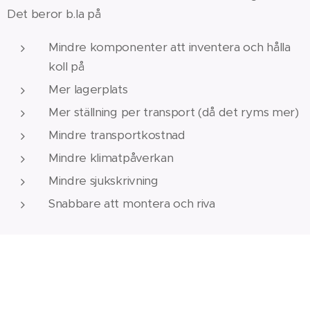
Det beror b.la på
Mindre komponenter att inventera och hålla
koll på
Mer lagerplats
Mer ställning per transport (då det ryms mer)
Mindre transportkostnad
Mindre klimatpåverkan
Mindre sjukskrivning
Snabbare att montera och riva
Vilka vinster kan vi vänta med
Trebex?
Trebex byggställning är mycket lönsam för ägare,