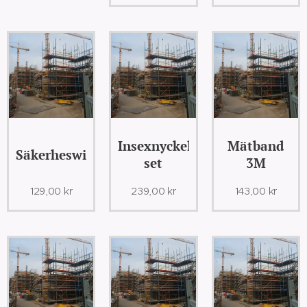
Insexnyckel,
Mätband
Säkerheswire
set
3M
129,00
kr
239,00
kr
143,00
kr